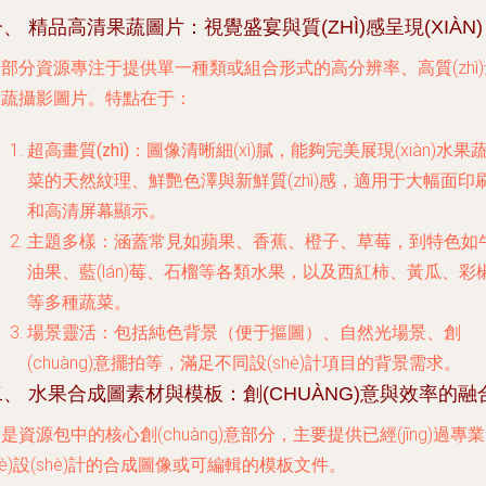
、 精品高清果蔬圖片：視覺盛宴與質(ZHÌ)感呈現(XIÀN)
部分資源專注于提供單一種類或組合形式的高分辨率、高質(zhì)
果蔬攝影圖片。特點在于：
超高畫質(zhì)
：圖像清晰細(xì)膩，能夠完美展現(xiàn)水果
菜的天然紋理、鮮艷色澤與新鮮質(zhì)感，適用于大幅面印
和高清屏幕顯示。
主題多樣
：涵蓋常見如蘋果、香蕉、橙子、草莓，到特色如
油果、藍(lán)莓、石榴等各類水果，以及西紅柿、黃瓜、彩
等多種蔬菜。
場景靈活
：包括純色背景（便于摳圖）、自然光場景、創
(chuàng)意擺拍等，滿足不同設(shè)計項目的背景需求。
二、 水果合成圖素材與模板：創(CHUÀNG)意與效率的融
是資源包中的核心創(chuàng)意部分，主要提供已經(jīng)過專業
yè)設(shè)計的合成圖像或可編輯的模板文件。