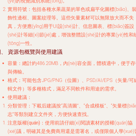
(yè)的視覺識別系統(tǒng)。
實用符號
：包括各種水果蔬菜的單色或扁平化圖標(biāo)、
飾性邊框、圖案紋理等。這些矢量素材可以無限放大而不失
真，方便應(yīng)用于UI設(shè)計、信息圖表、標(biāo)簽設
(shè)計等細(xì)節(jié)處，增強整體設(shè)計的專業(yè)性和
(tǒng)一性。
四、 資源包概覽與使用建議
容量
：總計約486.20MB，內(nèi)容全面，體積適中，便于
與傳輸。
格式
：可能包含JPG/PNG（位圖）、PSD/AI/EPS（矢量/可
輯文件）等多種格式，滿足不同軟件和用途的需求。
使用建議
：
分類管理
：下載后建議按“高清圖”、“合成模板”、“矢量標(biāo
志”等類別建立文件夾，方便快速查找。
注意版權(quán)
：使用前請仔細(xì)閱讀素材的授權(quán)協
(xié)議，明確其是免費商用還是需署名，或僅限個人學(xué)