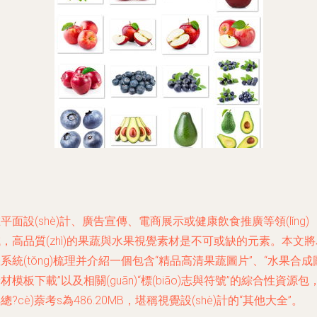
平面設(shè)計、廣告宣傳、電商展示或健康飲食推廣等領(lǐng)
，高品質(zhì)的果蔬與水果視覺素材是不可或缺的元素。本文將
系統(tǒng)梳理并介紹一個包含“精品高清果蔬圖片”、“水果合成
材模板下載”以及相關(guān)“標(biāo)志與符號”的綜合性資源包
總?cè)萘考s為486.20MB，堪稱視覺設(shè)計的“其他大全”。