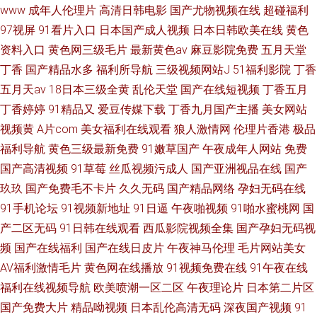
www
成年人伦理片
高清日韩电影
国产尤物视频在线
超碰福利
97视屏
91看片入口
日本国产成人视频
日本日韩欧美在线
黄色
资料入口
黄色网三级毛片
最新黄色av
麻豆影院免费
五月天堂
丁香
国产精品水多
福利所导航
三级视频网站J
51福利影院
丁香
五月天av
18日本三级全黄
乱伦天堂
国产在线短视频
丁香五月
丁香婷婷
91精品又
爱豆传媒下载
丁香九月国产主播
美女网站
视频黄
A片com
美女福利在线观看
狼人激情网
伦理片香港
极品
福利导航
黄色三级最新免费
91嫩草国产
午夜成年人网站
免费
国产高清视频
91草莓
丝瓜视频污成人
国产亚洲视品在线
国产
玖玖
国产免费毛不卡片
久久无码
国产精品网络
孕妇无码在线
91手机论坛
91视频新地址
91日逼
午夜啪视频
91啪水蜜桃网
国
产二区无码
91日韩在线观看
西瓜影院视频全集
国产孕妇无码视
频
国产在线福利
国产在线日皮片
午夜神马伦理
毛片网站美女
AV福利激情毛片
黄色网在线播放
91视频免费在线
91午夜在线
福利在线视频导航
欧美喷潮一区二区
午夜理论片
日本第二片区
国产免费大片
精品呦视频
日本乱伦高清无码
深夜国产视频
91