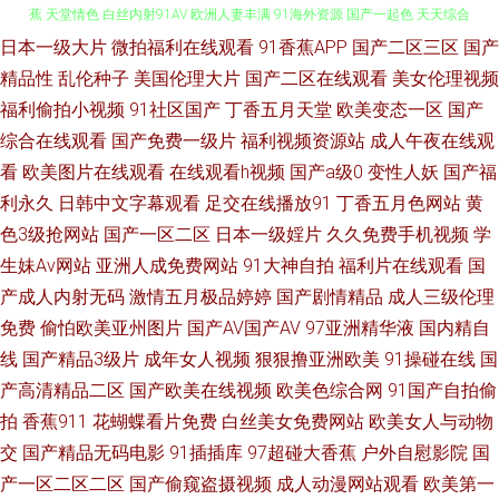
日本一级大片
微拍福利在线观看
91香蕉APP
国产二区三区
国产
成人免费在线 AV少妇导航 国产在线第一页 超碰九69 国产色图专区 超碰大香
精品性
乱伦种子
美国伦理大片
国产二区在线观看
美女伦理视频
福利偷拍小视频
91社区国产
丁香五月天堂
欧美变态一区
国产
蕉 天堂情色 白丝内射91AV 欧洲人妻丰满 91海外资源 国产一起色 天天综合
综合在线观看
国产免费一级片
福利视频资源站
成人午夜在线观
色图 人妻精品久久 超碰久操 国产精品免费熟女 韩国日本视频 大香蕉伊 蜜桃
看
欧美图片在线观看
在线观看h视频
国产a级0
变性人妖
国产福
利永久
日韩中文字幕观看
足交在线播放91
丁香五月色网站
黄
成熟网站 福利夜导航 肏屄图片吴梦梦 超碰97A片 超碰操逼逼 国产在线91
色3级抢网站
国产一区二区
日本一级婬片
久久免费手机视频
学
生妹Av网站
亚洲人成免费网站
91大神自拍
福利片在线观看
国
91国产综合视频 A片网纸 豆花肏肏视频 日韩性爱网 91人人操人人妻 成人在
产成人内射无码
激情五月极品婷婷
国产剧情精品
成人三级伦理
免费
偷怕欧美亚州图片
国产AV国产AV
97亚洲精华液
国内精自
线不卡视频 国产资源站 日韩AV电影导航 日本黄色A级大片 色天堂91 Av性爱
线
国产精品3级片
成年女人视频
狠狠撸亚洲欧美
91操碰在线
国
产高清精品二区
国产欧美在线视频
欧美色综合网
91国产自拍偷
中文 欧美人妖网站 激情avav 福利导航大全 欧美人妖另类 青草综合在线 97
拍
香蕉911
花蝴蝶看片免费
白丝美女免费网站
欧美女人与动物
骚资源 97激情理论 91看片网站 黑丝喷水 玖玖热精品6 97亚州色图 国产精诚
交
国产精品无码电影
91插插库
97超碰大香蕉
户外自慰影院
国
产一区二区二区
国产偷窥盗摄视频
成人动漫网站观看
欧美第一