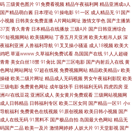
码
三级黄色图片
91免费看视频
精品午夜福利网
精品亚洲成a人
国产精品萌白酱
日本理论
91操电影
91一区
成人精品无
91国产
小视频
日韩美女免费直播
A片网站网址
激情文学色
国产主播第
37页
青久青青
日本精品在线播放
三级A片
国产日韩亚洲综合
91短视频网站
欧美骚网站
丁香五月天亚洲
欧美大粗吊人妖
深
夜福利亚洲
人兽福利导航
91叉叉操小骚逼
成人18视频
欧美大
鸡吧
草逼wwww
久草福利免费试看
岛国国产在线
91人人超碰
青青
美女白丝18禁
91肏比
国产三区电影
国产内射后入在线
黄
色网址网站网址
97超在线视
免费视频网站
精品欧美精品v
欧美
操碰
欧美二级片网址
精品成人无码视频
男女午夜福利影院
欧美
三级电影
免费黄色网址
成年版快手
日韩福利无码
四虎四房
亚
洲AV在线豆花
亚洲区成人
美女黄片免费观看
三级网站视频网
成人日韩精品
日韩福利专区
欧美二区女同
国产精品一区91
小x
导航福利
免费黄色在线视频
91原创视频
欧美日韩小视频
国产
成人在线无码
91黑料不
国产极品自拍
岛国最大色网站
精品无
码国产二品
欧美一及片
激情网婷婷
人妖大片
91天堂影视
国产