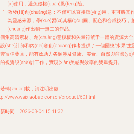
(xí)使用，避免侵權(quán)風(fēng)險。
激發(fā)創(chuàng)意
：不僅可以直接應(yīng)用，更可將其
為靈感來源，學(xué)習(xí)其構(gòu)圖、配色和合成技巧，
(chuàng)作出獨一無二的作品。
個集高清素材、創(chuàng)意模板和矢量符號于一體的資源大全
設(shè)計師和內(nèi)容創(chuàng)作者提供了一個圍繞“水果”主
豐富彈藥庫，能有效助力各類涉及健康、美食、自然與商業(yè)
的視覺設(shè)計工作，實現(xiàn)美感與效率的雙重提升。
若轉(zhuǎn)載，請注明出處：
ttp://www.waixiaobao.com.cn/product/60.html
新時間：2026-08-04 15:41:32