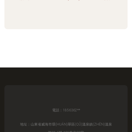
電話：1856362**
地址：山東省威海市環(HUÁN)翠區(QŪ)溫泉鎮(ZHÈN)溫泉