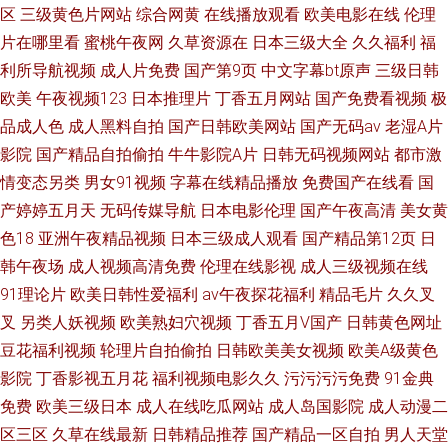
区
三级黄色片网站
综合网黄
在线播放观看
欧美电影在线
伦理
片在哪里看
蜜桃午夜网
久草资源在
日本三级大全
久久福利
福
利所导航视频
成人片免费
国产第9页
中文字幕bt原声
三级日韩
欧美
午夜视频123
日本推理片
丁香五月网站
国产免费看视频
极
品成人色
成人黑料自拍
国产日韩欧美网站
国产无码av
老湿A片
影院
国产精品自拍偷拍
牛牛影院A片
日韩无码视频网站
都市激
情变态另类
男女91视频
字幕在线精品播放
免费国产在线看
国
产婷婷五月天
无码传媒导航
日本电影伦理
国产午夜高清
美女黄
色18
亚洲午夜精品视频
日本三级成人观看
国产精品第12页
日
韩午夜场
成人视频高清免费
伦理在线影视
成人三级视频在线
91理论片
欧美日韩性爱福利
av午夜探花福利
精品毛片
久久叉
叉
另类人妖视频
欧美熟妇穴视频
丁香五月V国产
日韩黄色网址
豆花福利视频
轮理片自拍偷拍
日韩欧美美女视频
欧美A级黄色
影院
丁香影视五月花
福利视频电影久久
污污污污免费
91金典
免费
欧美三级日本
成人在线吃瓜网站
成人岛国影院
成人动漫二
区三区
久草在线最新
日韩精品推荐
国产精品一区自拍
男人天堂