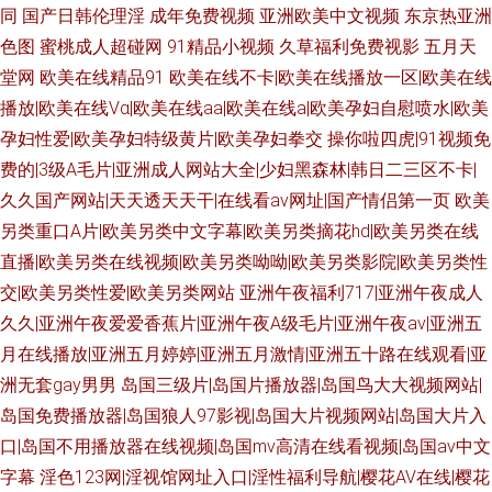
同
国产日韩伦理淫
成年免费视频
亚洲欧美中文视频
东京热亚洲
色图
蜜桃成人超碰网
91精品小视频
久草福利免费视影
五月天
堂网
欧美在线精品91
欧美在线不卡|欧美在线播放一区|欧美在线
播放|欧美在线Vα|欧美在线aa|欧美在线a|欧美孕妇自慰喷水|欧美
孕妇性爱|欧美孕妇特级黄片|欧美孕妇拳交
操你啦四虎|91视频免
费的|3级A毛片|亚洲成人网站大全|少妇黑森林|韩日二三区不卡|
久久国产网站|天天透天天干|在线看av网址|国产情侣第一页
欧美
另类重口A片|欧美另类中文字幕|欧美另类摘花hd|欧美另类在线
直播|欧美另类在线视频|欧美另类呦呦|欧美另类影院|欧美另类性
交|欧美另类性爱|欧美另类网站
亚洲午夜福利717|亚洲午夜成人
久久|亚洲午夜爱爱香蕉片|亚洲午夜A级毛片|亚洲午夜av|亚洲五
月在线播放|亚洲五月婷婷|亚洲五月激情|亚洲五十路在线观看|亚
洲无套gay男男
岛国三级片|岛国片播放器|岛国鸟大大视频网站|
岛国免费播放器|岛国狼人97影视|岛国大片视频网站|岛国大片入
口|岛国不用播放器在线视频|岛国mv高清在线看视频|岛国av中文
字幕
淫色123网|淫视馆网址入口|淫性福利导航|樱花AV在线|樱花