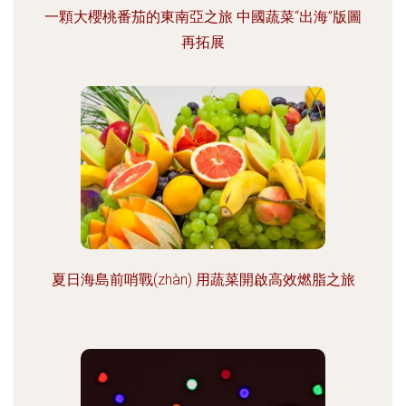
一顆大櫻桃番茄的東南亞之旅 中國蔬菜“出海”版圖
再拓展
夏日海島前哨戰(zhàn) 用蔬菜開啟高效燃脂之旅