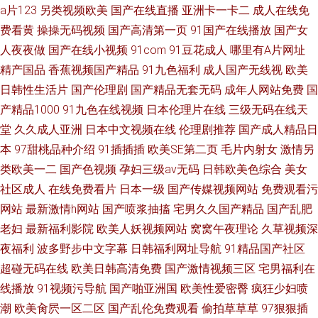
a片123
另类视频欧美
国产在线直播
亚洲卡一卡二
成人在线免
费看黄
操操无码视频
国产高清第一页
91国产在线播放
国产女
人夜夜做
国产在线小视频
91com
91豆花成人
哪里有A片网址
精产国品
香蕉视频国产精品
91九色福利
成人国产无线视
欧美
日韩性生活片
国产伦理剧
国产精品无套无码
成年人网站免费
国
产精品1000
91九色在线视频
日本伦理片在线
三级无码在线天
堂
久久成人亚洲
日本中文视频在线
伦理剧推荐
国产成人精品日
本
97甜桃品种介绍
91插插插
欧美SE第二页
毛片内射女
激情另
类欧美一二
国产色视频
孕妇三级av无码
日韩欧美色综合
美女
社区成人
在线免费看片
日本一级
国产传媒视频网站
免费观看污
网站
最新激情h网站
国产喷浆抽搐
宅男久久国产精品
国产乱肥
老妇
最新福利影院
欧美人妖视频网站
窝窝午夜理论
久草视频深
夜福利
波多野步中文字幕
日韩福利网址导航
91精品国产社区
超碰无码在线
欧美日韩高清免费
国产激情视频三区
宅男福利在
线播放
91视频污导航
国产啪亚洲国
欧美性爱密臀
疯狂少妇喷
潮
欧美肏屄一区二区
国产乱伦免费观看
偷拍草草草
97狠狠插