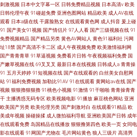
刺激视频
日本中文字幕一区
日韩免费精品视频
日本高清v
欧美
日韩伦理午夜
91碰超免费
亚洲色图网站
精品欧美
成人AV在线
观看
日本a级在线
干露脸熟女
在线观看黄色网
成人抖音
爰上碰
91
国产美女91视频
国产情侣片
97人人看
国产三级视频在线
91
免费视频精品
国产精品另类
黄色AV网站人
黄色91福利社
污网
址18禁
国产高清不卡二区
成人午夜视频免费
欧美激情福利网
国产青青青草
91草逼视频
免费看片日韩
午夜视频福利免费
国
产嫩草视频在线
69叉叉叉
最新日本在线视频
日韩成人a
青青操
91
五月天婷婷
91短视频在线
国产在线观看的
白丝美女自慰网
站
91福利免费视频
加勒比91AV
91在线观看
黄网站av在线
国产
视频
狠狠擼狠狠擼
91桃色小视频
91激情
91干啪啪
青青操青青
干
主播诱惑无码专区
欧美视频电影
91播放
麻豆桃色网站
亚洲
欧美国产另类
欧美伦理另类
国产刺激对白
在线观看91精品
欧
美成年视频
操碰操揉
成人微拍福利导航
亚洲欧美国产日韩
成年
在线观看免费
岛国精品在线播放
狠狠撸第四色
欧美一页
女同电
影在线观看
91网国产尤物在
毛片网站黄色
狼人三级片
高清男