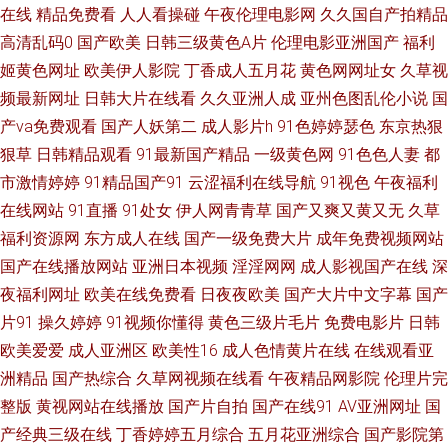
午夜av 国产涩涩 欧洲亚洲午夜 91传媒官网 人人摸97 91色免费看 日本免费
在线
精品免费看
人人看操碰
午夜伦理电影网
久久国自产拍精品
高清乱码0
国产欧美
日韩三级黄色A片
伦理电影亚洲国产
福利
视频 激情日韩无码 国产地址一二 97视频中文字幕 另类性爱综合 亚洲怡春院
姬黄色网址
欧美伊人影院
丁香成人五月花
黄色网网址女
久草视
频最新网址
日韩大片在线看
久久亚洲人成
亚州色图乱伦小说
国
97精品在线 www在线91 国产福利网站 久草免费欧美 欧美精品系列 91影音
产va免费观看
国产人妖第二
成人影片h
91色婷婷瑟色
东京热狠
狠草
日韩精品观看
91最新国产精品
一级黄色网
91色色人妻
都
久久在想5 www狠狠撸 av在线资源 www瑟瑟com 国产精品97 东京热网址导
市激情婷婷
91精品国产91
云涩福利在线导航
91视色
午夜福利
在线网站
91直播
91处女
伊人网青青草
国产又爽又黄又无
久草
航 AV国际电影网站 无码一二三四区 婷婷色图韩国 国产人妖伪娘 超碰人人摸
福利资源网
东方成人在线
国产一级免费大片
成年免费视频网站
干 婷婷伊人网 天堂素人搭讪 导航av 国产av最新入口 老司机深夜网址 免费观
国产在线播放网站
亚洲日本视频
淫淫网网
成人影视国产在线
深
夜福利网址
欧美在线免费看
日夜夜欧美
国产大片中文字幕
国产
看91在线 欧美人妖另类 91狼友网操操 超碰碰福利 九一福利网 91大片免费
片91
操久婷婷
91视频你懂得
黄色三级片毛片
免费电影片
日韩
欧美爱爱
成人亚洲区
欧美性16
成人色情黄片在线
在线观看亚
看 欧美少女性交开包 国产黄网站 91免费视频在线 天天色天天狼 涩性爱v 亚
洲精品
国产热综合
久草网视频在线看
午夜精品网影院
伦理片完
整版
黄视网站在线播放
国产片自拍
国产在线91
AV亚洲网址
国
洲性夜 欧美色图另类图片 伊人伊思7 在线成人欧美 午夜欧美剧场 国产123页
产经典三级在线
丁香婷婷五月综合
五月花亚洲综合
国产影院第