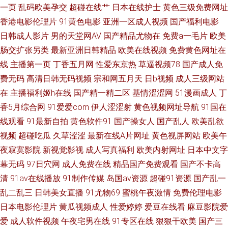
a片传媒 日韩色图五月 香蕉福利导航 黑丝自慰喷水网站 丁香五月天人体 亚
一页
乱码欧美孕交
超碰在线艹
日本在线护士
黄色三级免费网址
香港电影伦理片
91黄色电影
亚洲一区成人视频
国产福利电影
洲黄色大片网站 99国产丝袜在线 91九色夫妻绿帽 国产日韩欧美成人 福利导
日韩成人影片
男的天堂网AV
国产精品尤物在
免费a一毛片
欧美
肠交扩张另类
最新亚洲日韩精品
欧美在线视频
免费黄色网址在
航av 97超碰人人搞 福利导航av 91成人18 午夜视频导航
线
主播第一页
丁香五月网
性爱东京热
草逼视频78
国产成人免
费无码
高清日韩无码视频
宗和网五月天
日b视频
成人三级网站
在
主播福利姬h在线
国产精一精二区
基情涩涩网
51漫画成人
丁
香5月综合网
91爱爱com
伊人涩涩射
黄色视频网址导航
91国在
线观看
91最新自拍
黄色软件91
国产操女人
国产乱人
欧美乱欲
视频
超碰吃瓜
久草涩涩
最新在线A片网址
黄色视屏网站
欧美午
夜寂寞影院
新视觉影视
成人写真福利
欧美内射网址
日本中文字
幕无码
97日穴网
成人免费在线
精品国产免费观看
国产不卡高
清
91av在线播放
91制作传媒
岛国av资源
超碰91资源
国产乱一
乱二乱三
日韩美女直播
91尤物69
蜜桃午夜激情
免费伦理电影
日本电影伦理片
黄瓜视频成人
性爱婷婷
爱豆在线看
麻豆影院爱
爱
成人软件视频
午夜宅男在线
91专区在线
狠狠干欧美
国产三