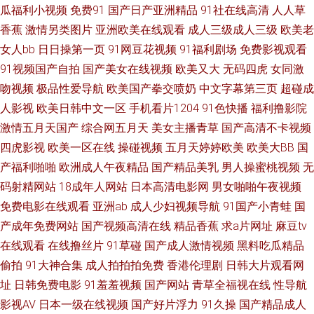
色网络 欧洲一级片 欧美大涩逼 日日夜夜精品国产 五月天社区在线 操碰在线
瓜福利小视频
免费91
国产日产亚洲精品
91社在线高清
人人草
香蕉
激情另类图片
亚洲欧美在线观看
成人三级成人三级
欧美老
看 日本性爱A片 精品国产网址 影音先锋丝袜诱惑 欧一区二区三区 日韩人妻
女人bb
日日操第一页
91网豆花视频
91福利剧场
免费影视观看
91视频国产自拍
国产美女在线视频
欧美又大
无码四虎
女同激
伦理 avtt天天干 91老司机福利 九一av 国产a算你色视频 不卡十三区 伊人网
吻视频
极品性爱导航
欧美国产拳交喷奶
中文字幕第三页
超碰成
人影视
欧美日韩中文一区
手机看片1204
91色快播
福利撸影院
综合楼 午夜另类成人AV 欧美性爱综合久久 91打屁股 91网站传媒 尤物情趣
激情五月天国产
综合网五月天
美女主播青草
国产高清不卡视频
久草 av入口在线韩国 日韩欧美色色 91爱爱在线影院 久草免费色站 久久在线
四虎影视
欧美一区在线
操碰视频
五月天婷婷欧美
欧美大BB
国
产福利啪啪
欧洲成人午夜精品
国产精品美乳
男人操蜜桃视频
无
伊人 国产福利大秀伪娘 极品白丝在线观看 a黄瓜v片 国产同事高潮视频 国产
码射精网站
18成年人网站
日本高清电影网
男女啪啪午夜视频
免费电影在线观看
亚洲ab
成人少妇视频导航
91国产小青蛙
国
操屄 亚洲色五月婷婷 伦理色福利吧 成人A级网站 福利嫂导航 午夜无码福利
产成年免费网站
国产视频高清在线
精品香蕉
求a片网址
麻豆tv
在线观看
在线撸丝片
91草碰
国产成人激情视频
黑料吃瓜精品
影院 超碰91在线观看 亚洲人人鲁 国内精品视频97 91夫妻交换论坛 91美女
偷拍
91大神合集
成人拍拍拍免费
香港伦理剧
日韩大片观看网
址
日韩免费电影
91羞羞视频
国产网站
青草全福视在线
性导航
艹逼网站 亚洲欧美色图 超碰大香蕉伊人 男女色色大全套 欧美国产专区 最新
影视AV
日本一级在线视频
国产好片浮力
91久操
国产精品成人