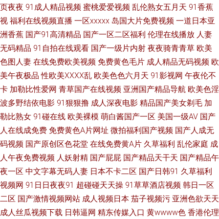
精品 伊人加勒比综合 一本到道 97色亚洲 微拍亚洲色 青青草原福利网 爱豆
页夜夜
91成人精品视频
蜜桃爱爱视频
乱伦熟女五月天
91香蕉
视
福利在线视频直播
一区xxxxx
岛国大片免费视频
一道日本亚
午夜福利影院 伦理片一二三 麻豆果冻大香蕉 国产内射自拍1 av导航总站 日
洲香蕉
国产91高清精品
国产一区二区福利
伦理在线播放
人妻
无码精品
91自拍在线观看
国产一级片内射
夜夜骑青青草
欧美
本毛片视频 欧美性生 国语对白高清露脸 91探花视频 东京热成人网A片 色宗
色图人妻
在线免费欧美视频
免费黄色毛片
成人精品无码视频
欧
久久 大香蕉伊色 另类欧美黄站 国产在线91论坛 欧美抖阴 韩曰美野外群P 狼
美午夜极品
性欧美ⅩⅩⅩⅩ乱
欧美色色六月天
91影视网
午夜伦不
卡
加勒比性爱网
青草国产在线视频
亚洲国产精品导航
欧美色淫
友成人在线 超碰人人插人人爱 日本成人H片 国产福利影院一 91论坛网址 久
波多野结依电影
91狠狠撸
成人深夜电影
精品国产美女剃毛
加
勒比熟女
91碰在线
欧美裸模
萌白酱国产一区
美国一级AV
国产
久草久久爽 成人日韩免费 伊人超碰在线 黄色片网站大全 九九热草 国产91蜜
人在线成免费
免费黄色A片网址
微拍福利国产视频
国产人成无
码视频
国产原创区色花堂
在线免费黄A片
久草福利
乱伦家庭
成
臀人妻 韩国电影片 天天日夜夜 四虎影院av网站 东京热福利视 九一成人午夜
人午夜免费视频
人妖射精
国产屁屁
国产精品天干天
国产精品午
夜一区
中文字幕无码人妻
日本不卡二区
国产日韩91
久草福利
亚洲久草网 91华人精品在线 麻豆一二区 免费看91网站 香蕉网站在线 黄色高
视频网
91日日夜夜91
超碰碰天天操
91草草酒店视频
韩日一区
清免费网站 欧美激情深爱网 东京热小视频 91传媒新数字化 99爱草草草 深夜
二区
国产激情视频网站
成人视频日本
茄子视频污
亚洲色欲天天
成人丝瓜视频下载
日韩逼网
精东传媒入口
黄wwww色
香港伦理