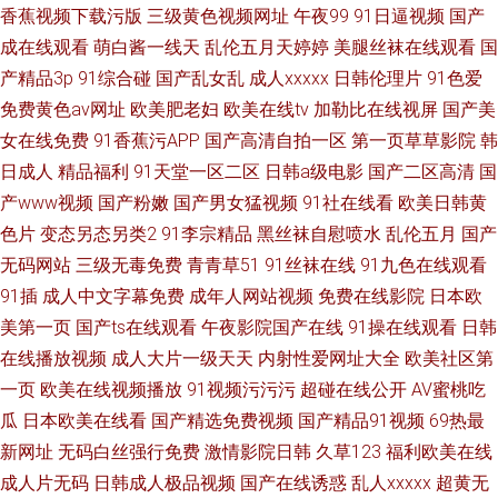
香蕉视频下载污版
三级黄色视频网址
午夜99
91日逼视频
国产
成在线观看
萌白酱一线天
乱伦五月天婷婷
美腿丝袜在线观看
国
产精品3p
91综合碰
国产乱女乱
成人xxxxx
日韩伦理片
91色爱
免费黄色av网址
欧美肥老妇
欧美在线tv
加勒比在线视屏
国产美
女在线免费
91香蕉污APP
国产高清自拍一区
第一页草草影院
韩
日成人
精品福利
91天堂一区二区
日韩a级电影
国产二区高清
国
产www视频
国产粉嫩
国产男女猛视频
91社在线看
欧美日韩黄
色片
变态另态另类2
91李宗精品
黑丝袜自慰喷水
乱伦五月
国产
无码网站
三级无毒免费
青青草51
91丝袜在线
91九色在线观看
91插
成人中文字幕免费
成年人网站视频
免费在线影院
日本欧
美第一页
国产ts在线观看
午夜影院国产在线
91操在线观看
日韩
在线播放视频
成人大片一级天天
内射性爱网址大全
欧美社区第
一页
欧美在线视频播放
91视频污污污
超碰在线公开
AV蜜桃吃
瓜
日本欧美在线看
国产精选免费视频
国产精品91视频
69热最
新网址
无码白丝强行免费
激情影院日韩
久草123
福利欧美在线
成人片无码
日韩成人极品视频
国产在线诱惑
乱人xxxxx
超黄无