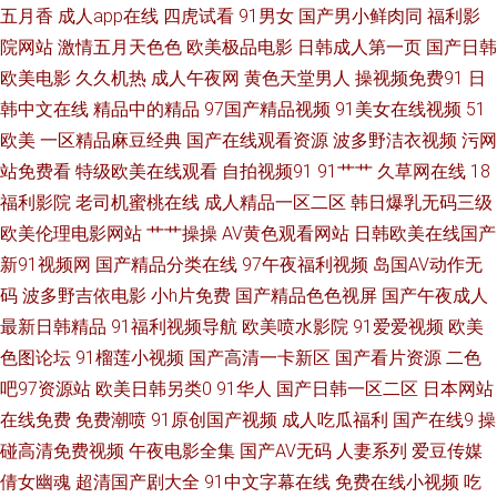
精品久久不卡 人人超碰人人 青青草视频网 天堂情色 豆花AV网站入口 国产不
五月香
成人app在线
四虎试看
91男女
国产男小鲜肉同
福利影
院网站
激情五月天色色
欧美极品电影
日韩成人第一页
国产日韩
卡在线一区 色香焦伊人久久 青青草视频污 国产精品撸色网 久久福利一区二
欧美电影
久久机热
成人午夜网
黄色天堂男人
操视频免费91
日
韩中文在线
精品中的精品
97国产精品视频
91美女在线视频
51
区 91黄色视屏 91探花在线播放 超碰在线资源站 蜜芽精品在线视频 福利网站
欧美
一区精品麻豆经典
国产在线观看资源
波多野洁衣视频
污网
站免费看
特级欧美在线观看
自拍视频91
91艹艹
久草网在线
18
导航 人妻九色 91搞熟妇 精品欧美乱码 91丝袜拍拍 91次元黄色pc 人人操熟
福利影院
老司机蜜桃在线
成人精品一区二区
韩日爆乳无码三级
妇 久草加勒比 亚洲第七页国产 欧美性咸美女 成人自慰网站香蕉 99人人干人
欧美伦理电影网站
艹艹操操
AV黄色观看网站
日韩欧美在线国产
新91视频网
国产精品分类在线
97午夜福利视频
岛国AV动作无
人干 在线视频第6页 亚洲色图第三页 国产91社 91福利视频网址 国产第2页
码
波多野吉依电影
小h片免费
国产精品色色视屏
国产午夜成人
最新日韩精品
91福利视频导航
欧美喷水影院
91爱爱视频
欧美
激情在线网 91磁力 伦理色电影 午夜寂寞福利 久草超碰在线 国产后入自慰大
色图论坛
91榴莲小视频
国产高清一卡新区
国产看片资源
二色
吧97资源站
欧美日韩另类0
91华人
国产日韩一区二区
日本网站
片 韩国AA片 亚州色图1 国产伦精品 久久香蕉网 超碰人与兽超碰 欧美人妖黄
在线免费
免费潮喷
91原创国产视频
成人吃瓜福利
国产在线9
操
碰高清免费视频
午夜电影全集
国产AV无码
人妻系列
爱豆传媒
网 欧州A片 AV72发布页 蜜桃91无需下载 91在线91 东方色图一区二区 日韩
倩女幽魂
超清国产剧大全
91中文字幕在线
免费在线小视频
吃