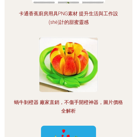
卡通香蕉廚房用具PNG素材 提升生活與工作設
(shè)計的甜蜜靈感
蝸牛剝橙器 廠家直銷，不傷手開橙神器，圖片價格
全解析