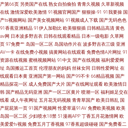
产第66页
另类国产在线
熟女自拍偷拍
青青久视频
久草新视频
在线
激情深爱欧美激情
91视频官网国产
狠狠操-91
91我要操
国
产ts视频网站
国产美女视频网站
91视频成人下载
国产无码色色
91香蕉亚洲精品
91伊人加勒比
欧美狠狠插
日韩精品高清
黄色
av网
日本波多野吉衣
日韩在线观看精品
日本一级电影
久草网
页
97免费艹
岛国一区二区
岛国动作片在
波多野吉衣三级
亚洲
AV一卡
在线免费小视频
搞黄网站在线观看
免费色情A片网扯
91
资源在线视频
蜜桃视频网站
91中文
国产在线视频
福利爱爱网
址
岛国搬运工首页
伦理朋友的妈妈
丝袜女同
日韩性爱网址
在
线观看日本黄
亚洲国产第一网站
国产99不卡
66精品视频
国产
精品探花一区
成人免费国产大片
国产在线网址观看
欧美激情日
韩
国产精品无码亚洲
国产一区二区黄片
喷潮一区
福利姬足交在
线看
成人午夜网址
五月花无码视频
青青草国产
欧美日韩乱
国
产屁屁第一页
91国产视频网
性爱草逼91AV
免费欧美视频
欧美
岛国一区二区
少妇喷水18禁
51漫画APP
丁香五月花激情网
欧
美爱爱tv视频
免费五月丁香视频
97香蕉超级碰碰
国产免费看二