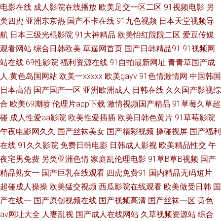
福利姬 影视Av第一页 AA福利在线观看 97色色97综合 99有免费精品 欧美人
电影在线
成人影院在线播放
欧美足交一区二区
91视频电影
另
类四虎
亚洲东京热
国产不卡在线
91九色视频
日本天堂视频导
视频 岛国毛片 伊人香集Av 天天肏夜夜肏 香蕉视频官网 97人妻在线观看 三
航
日本三级光棍影院
91大神精品
欧美怡红院院二区
爱豆传媒
观看网站
综合日韩欧美
草逼网首页
国产日韩精品91
91视频网
级毛片在线 成人淫无码 激情综合网中国 国成精品九区 国产视频一二三四 久
站在线
69性影院
福利资源在线
91自拍最新网址
青青草国产成
人
黄色岛国网站
欧美一xxxxx
欧美gayv
91色情激情网
中国韩国
久骚妇 无码泰国五十五 国产专区 美女自慰喷水网站 福利电影加勒比 福利微
日本高清
国产国产一区
亚洲欧洲成人
日韩在线
久久国产影视综
拍在线导航 99视频资源总站 www啪啪 第一导航 91免费起飞18 黄色小视频
合
欧美69潮喷
伦理片app下载
激情视频国产精品
91草莓久草超
碰
成人性爱aa影院
欧美性爱插插
欧美日韩色黄片
91草莓影院
链接 91啦中文 欧美性爱中文字幕 91网页在线观看 91探花入口 天堂福利社
午夜电影网久久
国产丝袜美女
国产精彩视频
操碰视屏
国产福利
在线
91久久影院
免费日韩电影
日韩成人影视
欧美精品性交
午
另类网址 九一福利社区 97超踫成人福利 另类图片五月天 AV免费精东 亚洲免
夜宅男免费
另类亚洲色情
家庭乱伦理电影
91草B草B视频
国产
精品熟女一
国产巨乳在线观看
四虎免费91
国内精品无码短片
费黄色网址 午夜福利区 欧美成人社区论坛 人妖操伪娘 视频综合久 97福利射
超碰成人操操
欧美猛交视频
西瓜影院在线观看
欧美做受日韩
国
亚洲色图图 在线观看超碰 超碰老司机 91视频一区蜜桃 五月丁香福利网 国产
产在线一
国产原创视频在线
国产视频高清
国产丝袜一区
黄色
av网址大全
人妻乱视
国产成人在线网站
久草视频资源站
综合