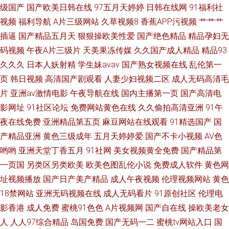
级国产
国产欧美日韩在线
97五月天婷婷
日韩在线网
91福利社
视频
福利导航
A片三级网站
久草视频8
香蕉APP污视频
艹艹艹
插逼
国产精品五月天
狠狠操欧美性爱
国产绝色精品
精品孕妇无
码视频
午夜A片三级片
天美果冻传媒
久久国产成人精品
精品93
久久久
日本人妖射精
学生妹avav
国产熟女视频在线
乱伦第一
页
韩日视频
高清国产剧观看
人妻少妇视频二区
成人无码高清毛
片
亚洲av激情电影
午夜导航在线
国内主播第一页
国产高清电
影网址
91社区论坛
免费网站黄色在线
久久偷拍高清亚洲
91午
夜在线免费
亚洲精品第五页
麻豆网站在线观看
91精选国产
国
产精品亚洲
黄色三级成年
五月天婷婷爱
国产不卡小视频
AV色
哟哟
亚洲天堂丁香五月
91社网
美女视频黄全免费
国产精品第
一页国
另类区另类欧美
欧美色图乱伦小说
免费成人软件
黄色网
址视频播放
国产日产美产精品
成人午夜视频
伦理视频网站
黄色
18禁网站
亚洲无码视频在线
成人无码看片
91原创社区
伦理电
影香港
成人免费
蜜桃91色色
A片视频网
国产自在线
操欧美老女
人
人人97综合精品
岛国免费
国产无码一二
蜜桃tv网站入口
国