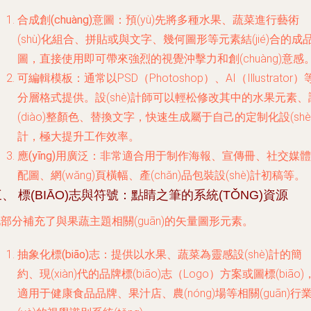
合成創(chuàng)意圖
：預(yù)先將多種水果、蔬菜進行藝術
(shù)化組合、拼貼或與文字、幾何圖形等元素結(jié)合的成
圖，直接使用即可帶來強烈的視覺沖擊力和創(chuàng)意感
可編輯模板
：通常以PSD（Photoshop）、AI（Illustrator）
分層格式提供。設(shè)計師可以輕松修改其中的水果元素、
(diào)整顏色、替換文字，快速生成屬于自己的定制化設(shè
計，極大提升工作效率。
應(yīng)用廣泛
：非常適合用于制作海報、宣傳冊、社交媒體
配圖、網(wǎng)頁橫幅、產(chǎn)品包裝設(shè)計初稿等。
、 標(BIĀO)志與符號：點睛之筆的系統(TǑNG)資源
部分補充了與果蔬主題相關(guān)的矢量圖形元素。
抽象化標(biāo)志
：提供以水果、蔬菜為靈感設(shè)計的簡
約、現(xiàn)代的品牌標(biāo)志（Logo）方案或圖標(biāo)
適用于健康食品品牌、果汁店、農(nóng)場等相關(guān)行